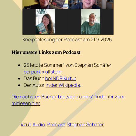
Kneipenlesung der Podcast am 21.9.2025
Hier unsere Links zum Podcast
25 letzte Sommer“ von Stephan Schäfer
bei park x ullstein
.
Das Buch
bei NDR Kultur
.
Der Autor
in der Wikipedia
.
Die nächsten Bücher bei „vier zu eins“ findet ihr zum
mitlesen hier
.
4zu1
Audio
Podcast
Stephan Schäfer