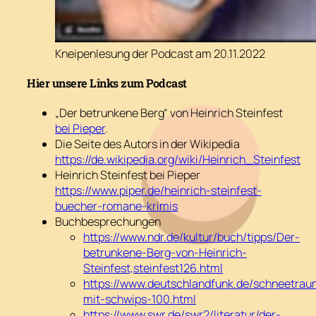
Kneipenlesung der Podcast am 20.11.2022
Hier unsere Links zum Podcast
„Der betrunkene Berg“ von Heinrich Steinfest
bei Pieper
.
Die Seite des Autors in der Wikipedia
https://de.wikipedia.org/wiki/Heinrich_Steinfest
Heinrich Steinfest bei Pieper
https://www.piper.de/heinrich-steinfest-
buecher-romane-krimis
Buchbesprechungen
https://www.ndr.de/kultur/buch/tipps/Der-
betrunkene-Berg-von-Heinrich-
Steinfest,steinfest126.html
https://www.deutschlandfunk.de/schneetrau
mit-schwips-100.html
https://www.swr.de/swr2/literatur/der-