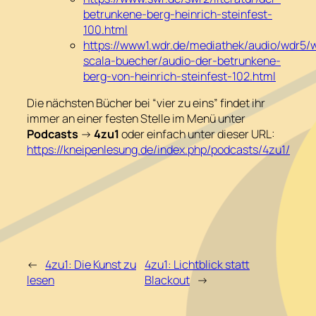
betrunkene-berg-heinrich-steinfest-
100.html
https://www1.wdr.de/mediathek/audio/wdr5/
scala-buecher/audio-der-betrunkene-
berg-von-heinrich-steinfest-102.html
Die nächsten Bücher bei “vier zu eins” findet ihr
immer an einer festen Stelle im Menü unter
Podcasts
->
4zu1
oder einfach unter dieser URL:
https://kneipenlesung.de/index.php/podcasts/4zu1/
←
4zu1: Die Kunst zu
4zu1: Lichtblick statt
lesen
Blackout
→