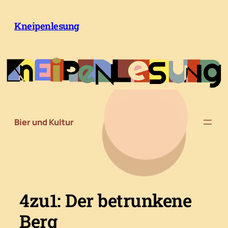
Zum
Inhalt
Kneipenlesung
springen
Bier und Kultur
4zu1: Der betrunkene
Berg