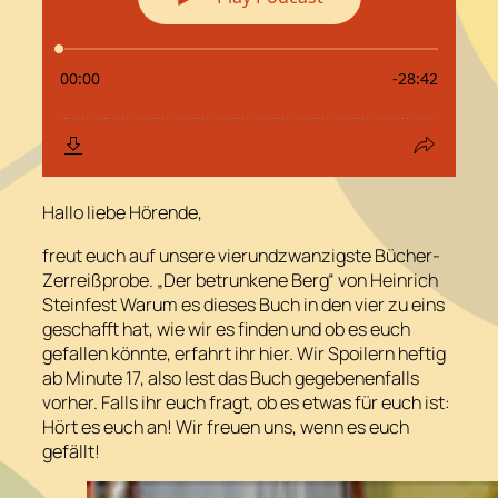
Hallo liebe Hörende,
freut euch auf unsere vierundzwanzigste Bücher-
Zerreißprobe. „Der betrunkene Berg“ von Heinrich
Steinfest Warum es dieses Buch in den vier zu eins
geschafft hat, wie wir es finden und ob es euch
gefallen könnte, erfahrt ihr hier. Wir Spoilern heftig
ab Minute 17, also lest das Buch gegebenenfalls
vorher. Falls ihr euch fragt, ob es etwas für euch ist:
Hört es euch an! Wir freuen uns, wenn es euch
gefällt!