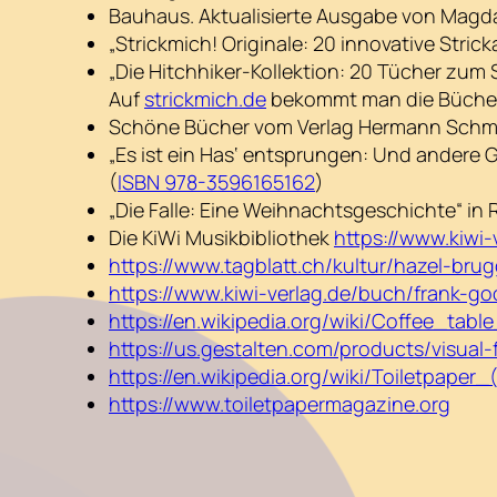
Bauhaus. Aktualisierte Ausgabe von Magda
„Strickmich! Originale: 20 innovative Stri
„Die Hitchhiker-Kollektion: 20 Tücher zum 
Auf
strickmich.de
bekommt man die Bücher
Schöne Bücher vom Verlag Hermann Schm
„Es ist ein Has‘ entsprungen: Und andere 
(
ISBN 978-3596165162
)
„Die Falle: Eine Weihnachtsgeschichte“ in 
Die KiWi Musikbibliothek
https://www.kiwi-
https://www.tagblatt.ch/kultur/hazel-br
https://www.kiwi-verlag.de/buch/frank-
https://en.wikipedia.org/wiki/Coffee_tabl
https://us.gestalten.com/products/visual-
https://en.wikipedia.org/wiki/Toiletpaper
https://www.toiletpapermagazine.org