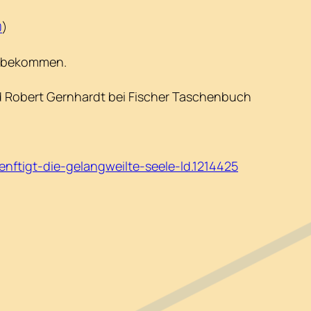
0
)
u bekommen.
nd Robert Gernhardt bei Fischer Taschenbuch
ftigt-die-gelangweilte-seele-ld.1214425