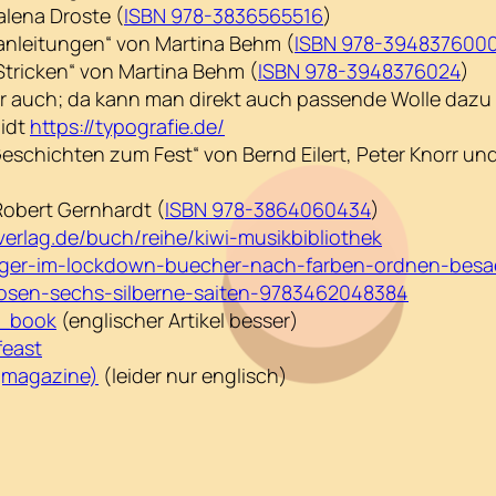
lena Droste (
ISBN 978-3836565516
)
ckanleitungen“ von Martina Behm (
ISBN 978-394837600
Stricken“ von Martina Behm (
ISBN 978-3948376024
)
 auch; da kann man direkt auch passende Wolle daz
idt
https://typografie.de/
Geschichten zum Fest“ von Bernd Eilert, Peter Knorr u
Robert Gernhardt (
ISBN 978-3864060434
)
verlag.de/buch/reihe/kiwi-musikbibliothek
ugger-im-lockdown-buecher-nach-farben-ordnen-besaen
goosen-sechs-silberne-saiten-9783462048384
e_book
(englischer Artikel besser)
feast
_(magazine)
(leider nur englisch)