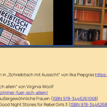
 in „Schreibtisch mit Aussicht“ von Ilka Piepgras
https:
ich allein“ von Virginia Woolf
-zimmer-fuer-sich-allein/
r außergewöhnliche Frauen (
ISBN 978-3446261068
)
ood Night Stories for Rebel Girls 3 (
ISBN 978-344626