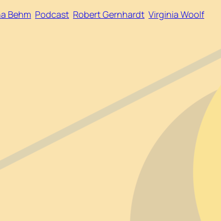
na Behm
Podcast
Robert Gernhardt
Virginia Woolf