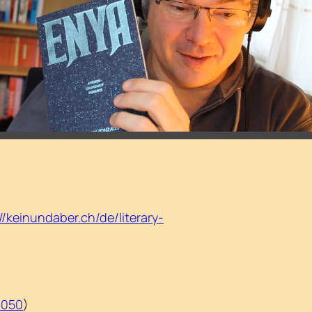
//keinundaber.ch/de/literary-
8050
)