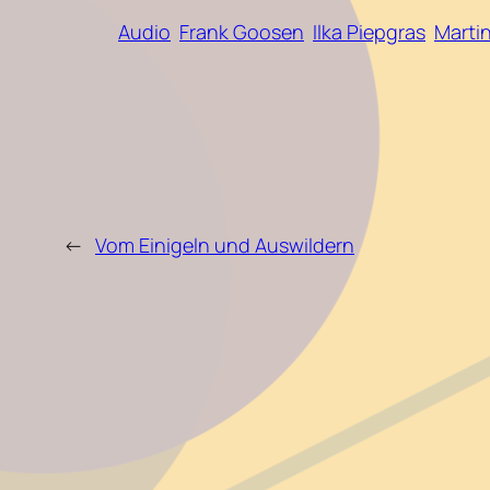
Audio
Frank Goosen
Ilka Piepgras
Marti
←
Vom Einigeln und Auswildern