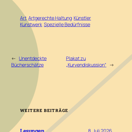
Art
Artgerechte Haltung
Künstler
Kunstwerk
Spezielle Bedürfnisse
←
Unentdeckte
Plakat zu
Bücherschätze
„Kurvendiskussion“
→
WEITERE BEITRÄGE
Lesungen
8. Juli 2026