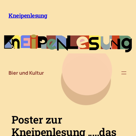
Zum
Inhalt
Kneipenlesung
springen
Bier und Kultur
Poster zur
Kneipenlesung „…das