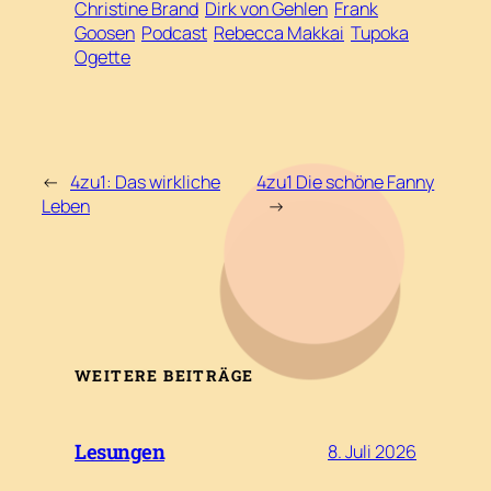
Christine Brand
Dirk von Gehlen
Frank
Goosen
Podcast
Rebecca Makkai
Tupoka
Ogette
←
4zu1: Das wirkliche
4zu1 Die schöne Fanny
Leben
→
WEITERE BEITRÄGE
Lesungen
8. Juli 2026