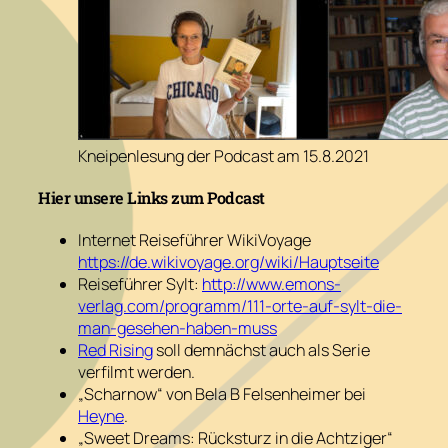
Kneipenlesung der Podcast am 15.8.2021
Hier unsere Links zum Podcast
Internet Reiseführer WikiVoyage
https://de.wikivoyage.org/wiki/Hauptseite
Reiseführer Sylt:
http://www.emons-
verlag.com/programm/111-orte-auf-sylt-die-
man-gesehen-haben-muss
Red Rising
soll demnächst auch als Serie
verfilmt werden.
„Scharnow“ von Bela B Felsenheimer bei
Heyne
.
„Sweet Dreams: Rücksturz in die Achtziger“