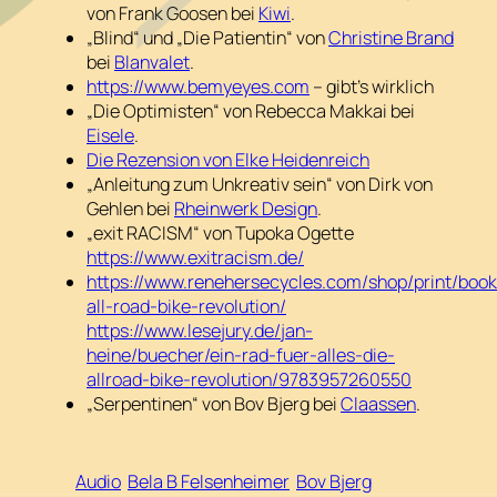
von Frank Goosen bei
Kiwi
.
„Blind“ und „Die Patientin“ von
Christine Brand
bei
Blanvalet
.
https://www.bemyeyes.com
– gibt’s wirklich
„Die Optimisten“ von Rebecca Makkai bei
Eisele
.
Die Rezension von Elke Heidenreich
„Anleitung zum Unkreativ sein“ von Dirk von
Gehlen bei
Rheinwerk Design
.
„exit RACISM“ von Tupoka Ogette
https://www.exitracism.de/
https://www.renehersecycles.com/shop/print/book
all-road-bike-revolution/
https://www.lesejury.de/jan-
heine/buecher/ein-rad-fuer-alles-die-
allroad-bike-revolution/9783957260550
„Serpentinen“ von Bov Bjerg bei
Claassen
.
Audio
Bela B Felsenheimer
Bov Bjerg