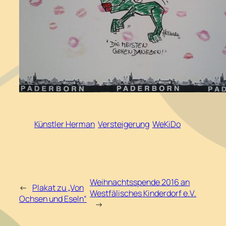
Künstler Herman
Versteigerung
WeKiDo
Weihnachtsspende 2016 an
←
Plakat zu „Von
Westfälisches Kinderdorf e.V.
Ochsen und Eseln“
→