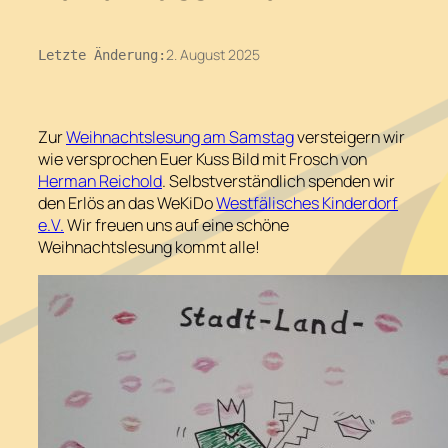
2. August 2025
Letzte Änderung:
Zur
Weihnachtslesung am Samstag
versteigern wir
wie versprochen Euer Kuss Bild mit Frosch von
Herman Reichold
. Selbstverständlich spenden wir
den Erlös an das WeKiDo
Westfälisches Kinderdorf
e.V.
Wir freuen uns auf eine schöne
Weihnachtslesung kommt alle!