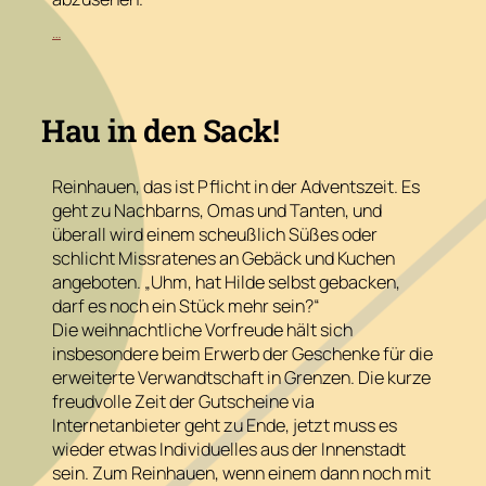
:
…
Spatz
piss
auf
Hau in den Sack!
Reinhauen, das ist Pflicht in der Adventszeit. Es
geht zu Nachbarns, Omas und Tanten, und
überall wird einem scheußlich Süßes oder
schlicht Missratenes an Gebäck und Kuchen
angeboten. „Uhm, hat Hilde selbst gebacken,
darf es noch ein Stück mehr sein?“
Die weihnachtliche Vorfreude hält sich
insbesondere beim Erwerb der Geschenke für die
erweiterte Verwandtschaft in Grenzen. Die kurze
freudvolle Zeit der Gutscheine via
Internetanbieter geht zu Ende, jetzt muss es
wieder etwas Individuelles aus der Innenstadt
sein. Zum Reinhauen, wenn einem dann noch mit