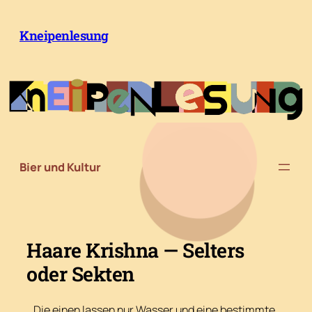
Zum
Inhalt
Kneipenlesung
springen
Bier und Kultur
Haare Krishna — Selters
oder Sekten
Die einen lassen nur Wasser und eine bestimmte