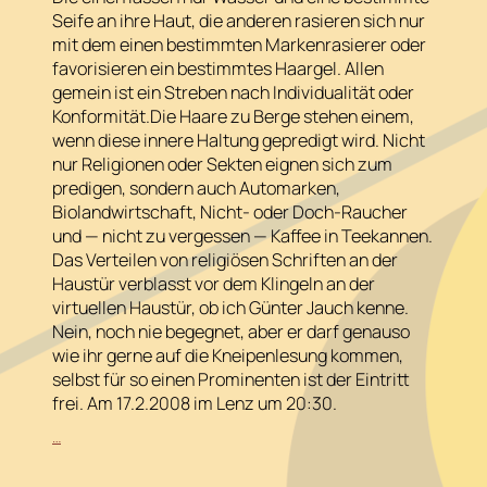
Seife an ihre Haut, die anderen rasieren sich nur
mit dem einen bestimmten Markenrasierer oder
favorisieren ein bestimmtes Haargel. Allen
gemein ist ein Streben nach Individualität oder
Konformität.Die Haare zu Berge stehen einem,
wenn diese innere Haltung gepredigt wird. Nicht
nur Religionen oder Sekten eignen sich zum
predigen, sondern auch Automarken,
Biolandwirtschaft, Nicht- oder Doch-Raucher
und — nicht zu vergessen — Kaffee in Teekannen.
Das Verteilen von religiösen Schriften an der
Haustür verblasst vor dem Klingeln an der
virtuellen Haustür, ob ich Günter Jauch kenne.
Nein, noch nie begegnet, aber er darf genauso
wie ihr gerne auf die Kneipenlesung kommen,
selbst für so einen Prominenten ist der Eintritt
frei. Am 17.2.2008 im Lenz um 20:30.
:
…
Haare
Krishna