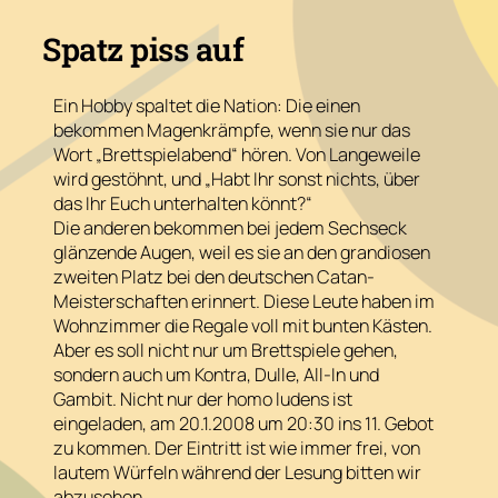
—
Selters
Spatz piss auf
oder
Sekten
Ein Hobby spaltet die Nation: Die einen
bekommen Magenkrämpfe, wenn sie nur das
Wort „Brettspielabend“ hören. Von Langeweile
wird gestöhnt, und „Habt Ihr sonst nichts, über
das Ihr Euch unterhalten könnt?“
Die anderen bekommen bei jedem Sechseck
glänzende Augen, weil es sie an den grandiosen
zweiten Platz bei den deutschen Catan-
Meisterschaften erinnert. Diese Leute haben im
Wohnzimmer die Regale voll mit bunten Kästen.
Aber es soll nicht nur um Brettspiele gehen,
sondern auch um Kontra, Dulle, All-In und
Gambit. Nicht nur der homo ludens ist
eingeladen, am 20.1.2008 um 20:30 ins 11. Gebot
zu kommen. Der Eintritt ist wie immer frei, von
lautem Würfeln während der Lesung bitten wir
abzusehen.