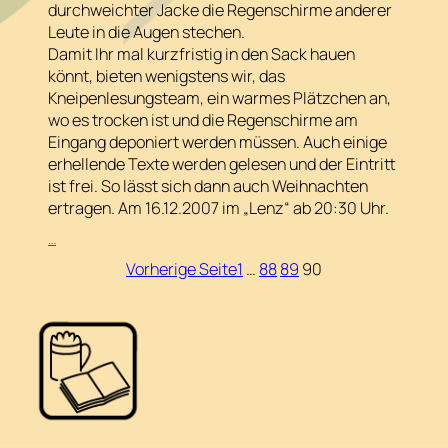
durchweichter Jacke die Regenschirme anderer
Leute in die Augen stechen.
Damit Ihr mal kurzfristig in den Sack hauen
könnt, bieten wenigstens wir, das
Kneipenlesungsteam, ein warmes Plätzchen an,
wo es trocken ist und die Regenschirme am
Eingang deponiert werden müssen. Auch einige
erhellende Texte werden gelesen und der Eintritt
ist frei. So lässt sich dann auch Weihnachten
ertragen. Am 16.12.2007 im „Lenz“ ab 20:30 Uhr.
:
…
Hau
Vorherige Seite
1
…
88
89
90
in
den
Sack!