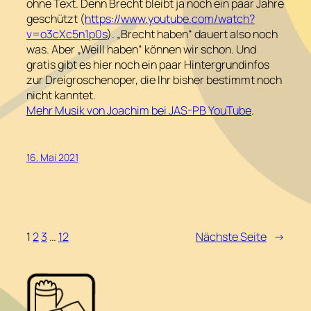
ohne Text. Denn Brecht bleibt ja noch ein paar Jahre
geschützt (
https://www.youtube.com/watch?
v=o3cXc5n1p0s
). „Brecht haben“ dauert also noch
was. Aber „Weill haben“ können wir schon. Und
gratis gibt es hier noch ein paar Hintergrundinfos
zur Dreigroschenoper, die Ihr bisher bestimmt noch
nicht kanntet.
Mehr Musik von Joachim bei JAS-PB YouTube
.
16. Mai 2021
1
2
3
…
12
Nächste Seite
→