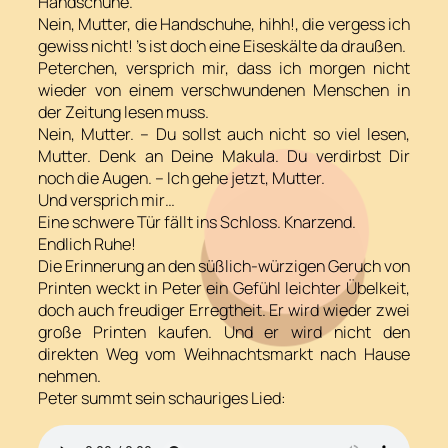
Handschuhe.
Nein, Mutter, die Handschuhe, hihh!, die vergess ich
gewiss nicht! ’s ist doch eine Eiseskälte da draußen.
Peterchen, versprich mir, dass ich morgen nicht
wieder von einem verschwundenen Menschen in
der Zeitung lesen muss.
Nein, Mutter. – Du sollst auch nicht so viel lesen,
Mutter. Denk an Deine Makula. Du verdirbst Dir
noch die Augen. – Ich gehe jetzt, Mutter.
Und versprich mir…
Eine schwere Tür fällt ins Schloss. Knarzend.
Endlich Ruhe!
Die Erinnerung an den süßlich-würzigen Geruch von
Printen weckt in Peter ein Gefühl leichter Übelkeit,
doch auch freudiger Erregtheit. Er wird wieder zwei
große Printen kaufen. Und er wird nicht den
direkten Weg vom Weihnachtsmarkt nach Hause
nehmen.
Peter summt sein schauriges Lied: