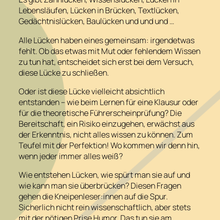
Lebensläufen, Lücken in Brücken, Textlücken,
Gedächtnislücken, Baulücken und und und …
Alle Lücken haben eines gemeinsam: irgendetwas
fehlt. Ob das etwas mit Mut oder fehlendem Wissen
zu tun hat, entscheidet sich erst bei dem Versuch,
diese Lücke zu schließen.
Oder ist diese Lücke vielleicht absichtlich
entstanden – wie beim Lernen für eine Klausur oder
für die theoretische Führerscheinprüfung? Die
Bereitschaft, ein Risiko einzugehen, erwächst aus
der Erkenntnis, nicht alles wissen zu können. Zum
Teufel mit der Perfektion! Wo kommen wir denn hin,
wenn jeder immer alles weiß?
Wie entstehen Lücken, wie spürt man sie auf und
wie kann man sie überbrücken? Diesen Fragen
gehen die Kneipenleser:innen auf die Spur.
Sicherlich nicht rein wissenschaftlich, aber stets
mit der nötigen Prise Humor. Das tun sie am