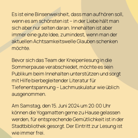
Es ist eine Binsenweisheit, dass man aufhören soll,
wenn es am schönsten ist – in der Liebe hält man
sich aber nur selten daran. Innehalten ist aber
immer eine gute Idee, zumindest, wenn man der
aktuellen Achtsamkeitswelle Glauben schenken
möchte.
Bevor sich das Team der Kneipenlesung in die
Sommerpause verabschiedet, möchte es sein
Publikum beim Innehalten unterstützen und sorgt
mit Hilfe bierbegleitender Literatur für
Tiefenentspannung – Lachmuskulatur wie üblich
ausgenommen.
Am Samstag, den 15. Juni 2024 um 20:00 Uhr
können die Yogamatten gerne zu Hause gelassen
werden, für entsprechende Gemütlichkeit ist in der
Stadtbibliothek gesorgt. Der Eintritt zur Lesung ist
wie immer frei.