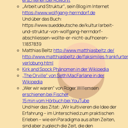
„Arbeit und Struktur“, sein Blog im Internet
https://www.wolfgang-herrndorf.de
Und über das Buch:
https://www.sueddeutsche.de/kultur/arbeit-
und-struktur-von-wolfgang-herrndorf-
abschliessen-wollte-er-nicht-aufhoeren-
1.1837839
Matthias Beltz
http://www.matthiasbeltz.de/
http://www.matthiasbeltz.de/faksimiles.frankfurte
verlobung.html
Kirk and Spock Phänomen in der Wikipedia
„The Orville“ von Seth MacFarlane in der
Wikipedia
„Wer wir waren“ von Roger Willemsen
erschienen bei Fischer
15 min vom Hörbuch bei YouTube
Und hier das Zitat: „Wir kultivieren die Idee der
Erfahrung – im Unterschied zum praktischen
Erleben – wie ein Paradigma aus alten Zeiten,
sind aber zugleich die Zeit, die den