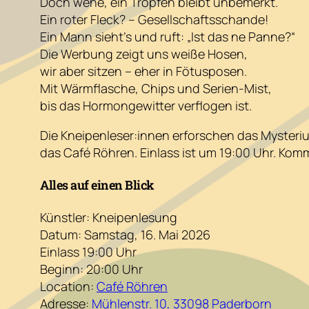
Doch wehe, ein Tropfen bleibt unbemerkt.
Ein roter Fleck? – Gesellschaftsschande!
Ein Mann sieht’s und ruft: „Ist das ne Panne?“
Die Werbung zeigt uns weiße Hosen,
wir aber sitzen – eher in Fötusposen.
Mit Wärmflasche, Chips und Serien-Mist,
bis das Hormongewitter verflogen ist.
Die Kneipenleser:innen erforschen das Myster
das Café Röhren. Einlass ist um 19:00 Uhr. Kommt 
Alles auf einen Blick
Künstler: Kneipenlesung
Datum: Samstag, 16. Mai 2026
Einlass 19:00 Uhr
Beginn: 20:00 Uhr
Location:
Café Röhren
Adresse:
Mühlenstr. 10, 33098 Paderborn